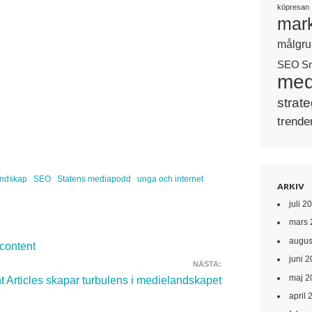
köpresan
mark
målgru
SEO
S
med
strate
trende
andskap
SEO
Statens mediapodd
unga och internet
ARKIV
juli 2
mars 
augus
 content
juni 
NÄSTA:
maj 2
 Articles skapar turbulens i medielandskapet
april 