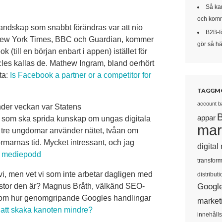
Så kan
och komm
landskap som snabbt förändras var att nio
B2B-f
 New York Times, BBC och Guardian, kommer
gör så här
k (till en början enbart i appen) istället för
rticles kallas de. Mathew Ingram, bland oerhört
ta:
Is Facebook a partner or a competitor for
TAGGM
account b
nder veckan var Statens
appar
, som ska sprida kunskap om ungas digitala
mar
ur tre ungdomar använder nätet, tvåan om
ormarnas tid. Mycket intressant, och jag
digital
s mediepodd
transform
 vi, men vet vi som inte arbetar dagligen med
distributi
Googl
 stor den är? Magnus Bråth, välkänd SEO-
ärt om hur genomgripande Googles handlingar
market
att skaka kanoten mindre?
innehåll