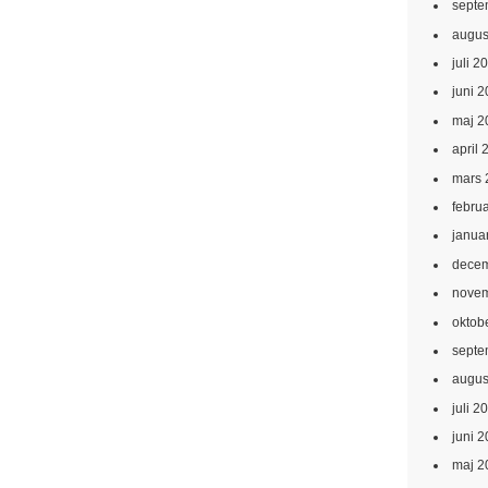
septe
augus
juli 2
juni 
maj 2
april 
mars 
febru
janua
decem
novem
oktob
septe
augus
juli 2
juni 
maj 2