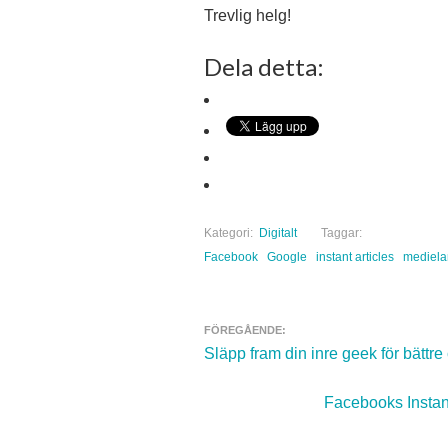
Trevlig helg!
Dela detta:
Kategori:
Digitalt
Taggar:
Facebook
Google
instant articles
mediel
FÖREGÅENDE:
Navigera inlägg
Släpp fram din inre geek för bättre
Facebooks Instant