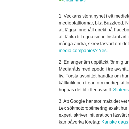
1. Veckans stora nyhet i ett medie
medieplattformar, bl.a Buzzfeed,
att lägga innehåll direkt på Faceboo
att länka till egna sidor. Instant a
många andra, skrev läsvärt om det
media companies? Yes.
2. En angenäm upptäckt för mig u
Mediaråds mediepodd i tre avsnitt
liv. Första avsnittet handlar om h
källkritik och trean om medieplattf
hoppas det blir fler avsnitt:
Staten
3. Att Google har stor makt det vet
t.ex sökmotoroptimering exakt hur
expert, skriver initierat och läsv
kan påverka företag:
Kanske dags 