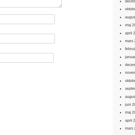
decem
oktob
augus
maj 2
april 
mars 
febru
janua
decem
novem
oktob
septe
augus
juni 
maj 2
april 
mars 