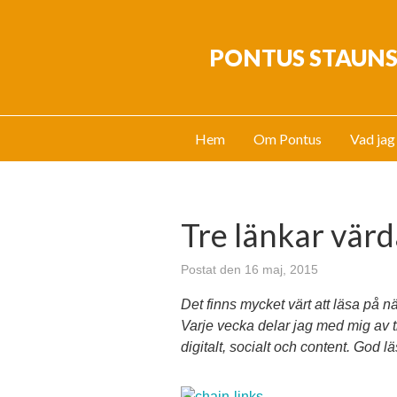
PONTUS STAUN
Hem
Om Pontus
Vad jag
Tre länkar värd
Postat den 16 maj, 2015
Det finns mycket värt att läsa på nä
Varje vecka delar jag med mig av t
digitalt, socialt och content. God l