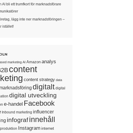
 AI bli ett trumfkort för marknadsförare
unikatörer
öretag, lägg inte ner marknadsföringen –
 istället!
OLN
analys
Amazon
ased marketing
AI
content
B2B
keting
content strategy
data
digitalt
 marknadsföring
digital
digital utveckling
ation
Facebook
e-handel
on
e
influencer
Inbound marketing
innehåll
infograf
ing
Instagram
internet
sproduktion