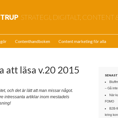
STRUP
STRATEGI, DIGITALT, CONTENT 
 gör
Contenthandboken
Content marketing för alla
a att läsa v.20 2015
SENAST
Bluff
– Gå int
tet, och det är lätt att man missar något.
När k
re intressanta artiklar inom mestadels
FOMO
äsning!
B2B-f
kring kon