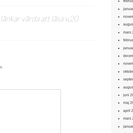
febru
janua
 länkar värda att läsa v.20
novem
augus
mars 
febru
janua
decem
novem
s.
oktob
septe
augus
juni 
maj 2
april 
mars 
janua