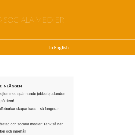
& SOCIALA MEDIER
In English
E INLÄGGEN
mejlen med spännande jobberbjudanden
e på dem!
affeburkar skapar kaos – så fungerar
öretag och sociala medier: Tänk så här
ton och innehåll