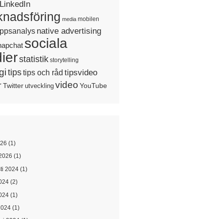
LinkedIn
nadsföring
mobilen
media
native advertising
ppsanalys
sociala
napchat
ier
statistik
storytelling
gi
tips
tipsvideo
tips och råd
video
r
Twitter
YouTube
utveckling
026
(1)
2026
(1)
ti 2024
(1)
2024
(2)
024
(1)
2024
(1)