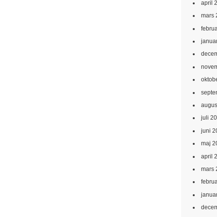
april 
mars 
febru
janua
decem
novem
oktob
septe
augus
juli 2
juni 
maj 2
april 
mars 
febru
janua
decem