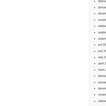
febru
janua
decem
novem
oktob
septe
augus
juli 2
juni 
maj 2
april 
mars 
febru
janua
decem
novem
oktob