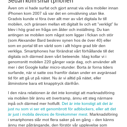
Sedan kom smartphonen
Även om vi hade surfat och gjort annat via våra mobiler innan
iPhonen kom 2007 så var det en omvälvning utan like.
Gradvis kunde vi föra över allt mer av vårt digitala liv till
mobilen, och gränsen mellan ett digitalt liv och ett ”verkligt” liv
blev i hög grad en fråga om ålder och inställning. Du kan
antingen se mobilen som något som ligger i fickan och stör
(som Alexander Bard beskrev synen hos de över 40) eller
som en portal till en värld som i allt högre grad blir den
verkliga. Smartphones har förändrat vårt förhållande till det
digitala och därmed även vårt beteende. Idag kollar vi i
genomsnitt mobilen 220 gånger varje dag, och använder allt
mer i det Google kallar micro-stunder. Borta är forna tiders
surfande, när vi satte oss framför datan under en avgränsad
tid för att gå ut på nätet. Nu är vi alltid på nätet, eller
åtminstone bara ett knapptryck därifrån.
I den nära relationen är det inte konstigt att marknadsföring
via mobilen blir ännu ett övertramp, ännu ett steg närmare
inpå och därmed mer hotfullt.
Det är inte konstigt att det är
just nu som vi ser ett genombrott för adblockers, eller att det
är just i mobila devices de förekommer mest
. Marknadsföring
i smartphones slår mot flera saker på en gång – den känns
ännu mer påträngande, den förstör vår upplevelse som