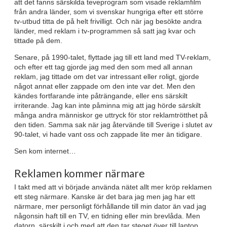
att det fanns särskilda teveprogram som visade reklamfilm
från andra länder, som vi svenskar hungriga efter ett större
tv-utbud titta de på helt frivilligt. Och när jag besökte andra
länder, med reklam i tv-programmen så satt jag kvar och
tittade på dem.
Senare, på 1990-talet, flyttade jag till ett land med TV-reklam,
och efter ett tag gjorde jag med den som med all annan
reklam, jag tittade om det var intressant eller roligt, gjorde
något annat eller zappade om den inte var det. Men den
kändes fortfarande inte påträngande, eller ens särskilt
irriterande. Jag kan inte påminna mig att jag hörde särskilt
många andra människor ge uttryck för stor reklamtrötthet på
den tiden. Samma sak när jag återvände till Sverige i slutet av
90-talet, vi hade vant oss och zappade lite mer än tidigare.
Sen kom internet…
Reklamen kommer närmare
I takt med att vi började använda nätet allt mer kröp reklamen
ett steg närmare. Kanske är det bara jag men jag har ett
närmare, mer personligt förhållande till min dator än vad jag
någonsin haft till en TV, en tidning eller min brevlåda. Men
datorn, särskilt i och med att den tar steget över till laptop,