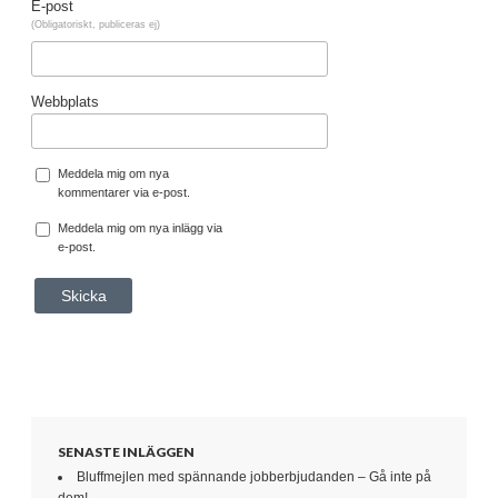
E-post
(Obligatoriskt, publiceras ej)
Webbplats
Meddela mig om nya
kommentarer via e-post.
Meddela mig om nya inlägg via
e-post.
SENASTE INLÄGGEN
Bluffmejlen med spännande jobberbjudanden – Gå inte på
dem!