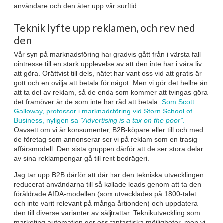
användare och den äter upp vår surftid.
Teknik lyfte upp reklamen, och rev ned
den
Vår syn på marknadsföring har gradvis gått från i värsta fall
ointresse till en stark upplevelse av att den inte har i våra liv
att göra. Orättvist till dels, nätet har vant oss vid att gratis är
gott och en ovilja att betala för något. Men vi gör det hellre än
att ta del av reklam, så de enda som kommer att tvingas göra
det framöver är de som inte har råd att betala.
Som Scott
Galloway, professor i marknadsföring vid Stern School of
Business, nyligen sa
”Advertising is a tax on the poor”
.
Oavsett om vi är konsumenter, B2B-köpare eller till och med
de företag som annonserar ser vi på reklam som en trasig
affärsmodell. Den sista gruppen därför att de ser stora delar
av sina reklampengar gå till rent bedrägeri.
Jag tar upp B2B därför att där har den tekniska utvecklingen
reducerat användarna till så kallade leads genom att ta den
föråldrade AIDA-modellen (som utvecklades på 1800-talet
och inte varit relevant på många årtionden) och uppdatera
den till diverse varianter av säljtrattar. Teknikutveckling som
marketing automation ger oss fantastiska möjligheter, men vi