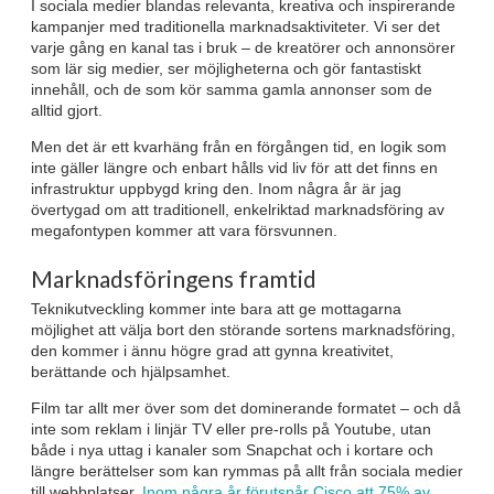
I sociala medier blandas relevanta, kreativa och inspirerande
kampanjer med traditionella marknadsaktiviteter. Vi ser det
varje gång en kanal tas i bruk – de kreatörer och annonsörer
som lär sig medier, ser möjligheterna och gör fantastiskt
innehåll, och de som kör samma gamla annonser som de
alltid gjort.
Men det är ett kvarhäng från en förgången tid, en logik som
inte gäller längre och enbart hålls vid liv för att det finns en
infrastruktur uppbygd kring den. Inom några år är jag
övertygad om att traditionell, enkelriktad marknadsföring av
megafontypen kommer att vara försvunnen.
Marknadsföringens framtid
Teknikutveckling kommer inte bara att ge mottagarna
möjlighet att välja bort den störande sortens marknadsföring,
den kommer i ännu högre grad att gynna kreativitet,
berättande och hjälpsamhet.
Film tar allt mer över som det dominerande formatet – och då
inte som reklam i linjär TV eller pre-rolls på Youtube, utan
både i nya uttag i kanaler som Snapchat och i kortare och
längre berättelser som kan rymmas på allt från sociala medier
till webbplatser.
Inom några år förutspår Cisco att 75% av