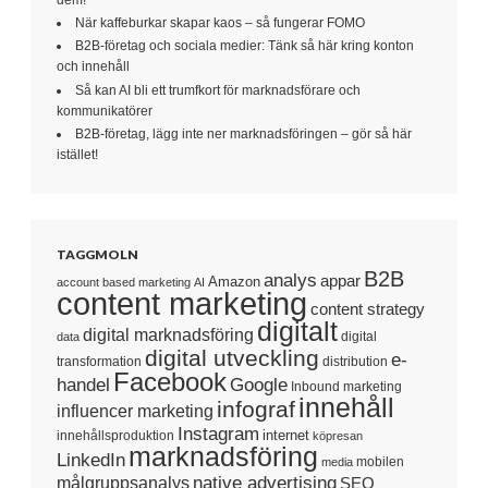
När kaffeburkar skapar kaos – så fungerar FOMO
B2B-företag och sociala medier: Tänk så här kring konton
och innehåll
Så kan AI bli ett trumfkort för marknadsförare och
kommunikatörer
B2B-företag, lägg inte ner marknadsföringen – gör så här
istället!
TAGGMOLN
B2B
analys
appar
Amazon
account based marketing
AI
content marketing
content strategy
digitalt
digital marknadsföring
digital
data
digital utveckling
e-
transformation
distribution
Facebook
handel
Google
Inbound marketing
innehåll
infograf
influencer marketing
Instagram
internet
innehållsproduktion
köpresan
marknadsföring
LinkedIn
mobilen
media
native advertising
målgruppsanalys
SEO