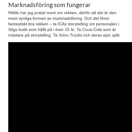
Marknadsföring som fungerar
Hittills har jag pratat mest om reklam, därför att det är den
mest synliga formen av marknadsföring. Och det finns
fantastiskt bra reklam – ta ICAs storytelling om personalen i
Stigs butik som hållit på i över 15 år. Ta Coca-Cola som är
mästare på storytelling. Ta Volvo Trucks och deras epic split.