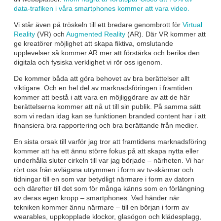
data-trafiken i våra smartphones kommer att vara video.
Vi står även på tröskeln till ett bredare genombrott för
Virtual
Reality
(VR) och
Augmented Reality
(AR). Där VR kommer att
ge kreatörer möjlighet att skapa fiktiva, omslutande
upplevelser så kommer AR mer att förstärka och berika den
digitala och fysiska verklighet vi rör oss igenom.
De kommer båda att göra behovet av bra berättelser allt
viktigare. Och en hel del av marknadsföringen i framtiden
kommer att bestå i att vara en möjliggörare av att de här
berättelserna kommer att nå ut till sin publik. På samma sätt
som vi redan idag kan se funktionen branded content har i att
finansiera bra rapportering och bra berättande från medier.
En sista orsak till varför jag tror att framtidens marknadsföring
kommer att ha ett ännu större fokus på att skapa nytta eller
underhålla sluter cirkeln till var jag började – närheten. Vi har
rört oss från avlägsna utrymmen i form av tv-skärmar och
tidningar till en som var betydligt närmare i form av datorn
och därefter till det som för många känns som en förlängning
av deras egen kropp – smartphones. Vad händer när
tekniken kommer ännu närmare – till en början i form av
wearables, uppkopplade klockor, glasögon och klädesplagg,