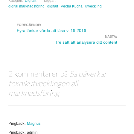
Kategori:
Digitalt
Taggar:
digital marknadsföring
digitalt
Pecha Kucha
utveckling
FÖREGÅENDE:
Navigera inlägg
Fyra länkar värda att läsa v. 19 2016
NÄSTA:
Tre sätt att analysera ditt content
2 kommentarer på
Så påverkar
teknikutvecklingen all
marknadsföring
Pingback:
Magnus
Pingback: admin