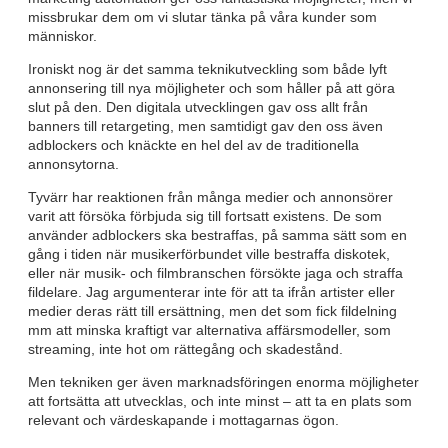
missbrukar dem om vi slutar tänka på våra kunder som
människor.
Ironiskt nog är det samma teknikutveckling som både lyft
annonsering till nya möjligheter och som håller på att göra
slut på den. Den digitala utvecklingen gav oss allt från
banners till retargeting, men samtidigt gav den oss även
adblockers och knäckte en hel del av de traditionella
annonsytorna.
Tyvärr har reaktionen från många medier och annonsörer
varit att försöka förbjuda sig till fortsatt existens. De som
använder adblockers ska bestraffas, på samma sätt som en
gång i tiden när musikerförbundet ville bestraffa diskotek,
eller när musik- och filmbranschen försökte jaga och straffa
fildelare. Jag argumenterar inte för att ta ifrån artister eller
medier deras rätt till ersättning, men det som fick fildelning
mm att minska kraftigt var alternativa affärsmodeller, som
streaming, inte hot om rättegång och skadestånd.
Men tekniken ger även marknadsföringen enorma möjligheter
att fortsätta att utvecklas, och inte minst
– att ta en plats som
relevant och värdeskapande i mottagarnas ögon.