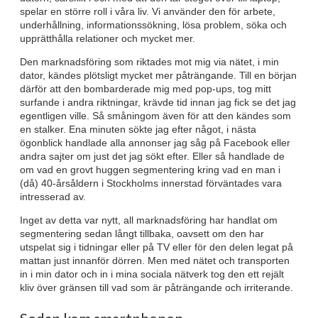
spelar en större roll i våra liv. Vi använder den för arbete,
underhållning, informationssökning, lösa problem, söka och
upprätthålla relationer och mycket mer.
Den marknadsföring som riktades mot mig via nätet, i min
dator, kändes plötsligt mycket mer påträngande. Till en början
därför att den bombarderade mig med pop-ups, tog mitt
surfande i andra riktningar, krävde tid innan jag fick se det jag
egentligen ville. Så småningom även för att den kändes som
en stalker. Ena minuten sökte jag efter något, i nästa
ögonblick handlade alla annonser jag såg på Facebook eller
andra sajter om just det jag sökt efter. Eller så handlade de
om vad en grovt huggen segmentering kring vad en man i
(då) 40-årsåldern i Stockholms innerstad förväntades vara
intresserad av.
Inget av detta var nytt, all marknadsföring har handlat om
segmentering sedan långt tillbaka, oavsett om den har
utspelat sig i tidningar eller på TV eller för den delen legat på
mattan just innanför dörren. Men med nätet och transporten
in i min dator och in i mina sociala nätverk tog den ett rejält
kliv över gränsen till vad som är påträngande och irriterande.