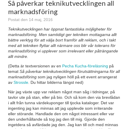
Så påverkar teknikutvecklingen all
marknadsföring
Postat den 14 maj, 2016
Teknikutvecklingen har öppnat fantastiska möjligheter för
marknadsföring. Men samtidigt ger tekniken mottagarna allt
bättre verktyg för att välja bort framför allt reklam, och i takt
med att tekniken flyttar allt närmare oss blir vår tolerans för
marknadsföring vi upplever som irrelevant eller påträngande
allt mindre.
(Detta är textversionen av en
Pecha Kucha-föreläsning
på
temat
Så påverkar teknikutvecklingen förutsättningarna för all
marknadsföring
som jag nyligen höll på ett event arrangerat
av
Strossle
. Du hittar bilderna längst ned)
När jag växte upp var reklam något man såg i tidningar, på
tavlor ute på stan, eller på bio. Och så kom den via brevlådan
i allt från tunna värdekuponger till tjocka kataloger. Det var
ingenting jag kan minnas att jag upplevde som irriterande
eller störande. Handlade den om något intressant eller var
den underhållande så tog jag den till mig. Gjorde den
ingetdera så avfärdade jag den. Jag kan till och med minnas