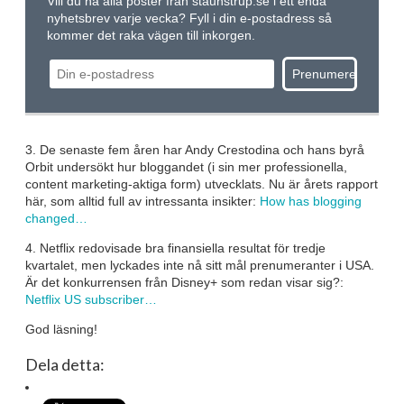
Vill du ha alla poster från staunstrup.se i ett enda
nyhetsbrev varje vecka? Fyll i din e-postadress så
kommer det raka vägen till inkorgen.
3. De senaste fem åren har Andy Crestodina och hans byrå
Orbit undersökt hur bloggandet (i sin mer professionella,
content marketing-aktiga form) utvecklats. Nu är årets rapport
här, som alltid full av intressanta insikter:
How has blogging
changed…
4. Netflix redovisade bra finansiella resultat för tredje
kvartalet, men lyckades inte nå sitt mål prenumeranter i USA.
Är det konkurrensen från Disney+ som redan visar sig?:
Netflix US subscriber…
God läsning!
Dela detta: