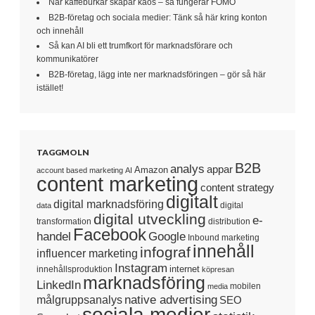
När kaffeburkar skapar kaos – så fungerar FOMO
B2B-företag och sociala medier: Tänk så här kring konton
och innehåll
Så kan AI bli ett trumfkort för marknadsförare och
kommunikatörer
B2B-företag, lägg inte ner marknadsföringen – gör så här
istället!
TAGGMOLN
B2B
analys
appar
Amazon
account based marketing
AI
content marketing
content strategy
digitalt
digital marknadsföring
digital
data
digital utveckling
e-
transformation
distribution
Facebook
handel
Google
Inbound marketing
innehåll
infograf
influencer marketing
Instagram
internet
innehållsproduktion
köpresan
marknadsföring
LinkedIn
mobilen
media
native advertising
målgruppsanalys
SEO
sociala medier