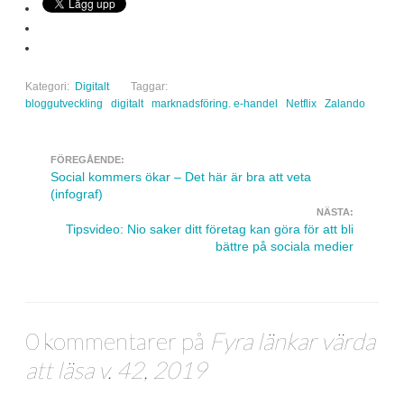
Kategori:
Digitalt
Taggar:
bloggutveckling
digitalt
marknadsföring. e-handel
Netflix
Zalando
FÖREGÅENDE:
Navigera inlägg
Social kommers ökar – Det här är bra att veta
(infograf)
NÄSTA:
Tipsvideo: Nio saker ditt företag kan göra för att bli
bättre på sociala medier
0 kommentarer på
Fyra länkar värda
att läsa v. 42, 2019