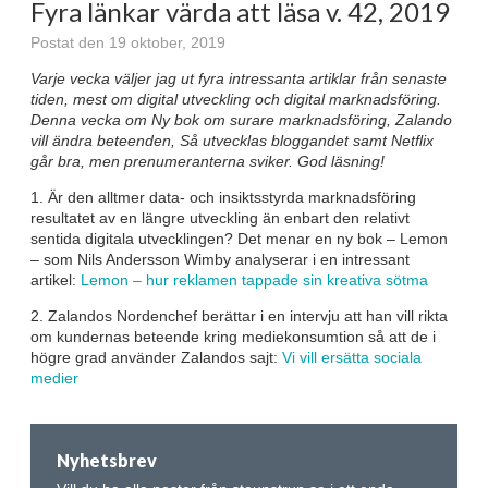
Fyra länkar värda att läsa v. 42, 2019
Postat den 19 oktober, 2019
Varje vecka väljer jag ut fyra intressanta artiklar från senaste
tiden, mest om digital utveckling och digital marknadsföring.
Denna vecka om Ny bok om surare marknadsföring, Zalando
vill ändra beteenden, Så utvecklas bloggandet samt Netflix
går bra, men prenumeranterna sviker.
God läsning!
1. Är den alltmer data- och insiktsstyrda marknadsföring
resultatet av en längre utveckling än enbart den relativt
sentida digitala utvecklingen? Det menar en ny bok – Lemon
– som Nils Andersson Wimby analyserar i en intressant
artikel:
Lemon – hur reklamen tappade sin kreativa sötma
2. Zalandos Nordenchef berättar i en intervju att han vill rikta
om kundernas beteende kring mediekonsumtion så att de i
högre grad använder Zalandos sajt:
Vi vill ersätta sociala
medier
Nyhetsbrev