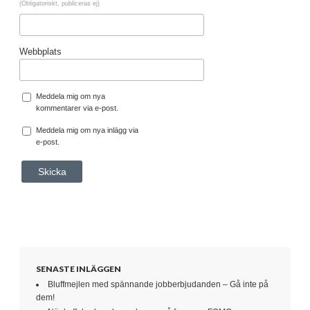
(Obligatoriskt, publiceras ej)
Webbplats
Meddela mig om nya
kommentarer via e-post.
Meddela mig om nya inlägg via
e-post.
SENASTE INLÄGGEN
Bluffmejlen med spännande jobberbjudanden – Gå inte på
dem!