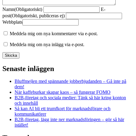
Namn
(Obligatoriskt)
E-
post
(Obligatoriskt, publiceras ej)
Webbplats
Meddela mig om nya kommentarer via e-post.
Meddela mig om nya inlägg via e-post.
Senaste inläggen
Bluffmejlen med spännande jobberbjudanden – Gå inte på
dem!
När kaffeburkar skapar kaos – så fungerar FOMO
B2B-företag och sociala medier: Tänk så här kring konton
och innehåll
Så kan AI bli ett trumfkort för marknadsförare och
kommunikatörer
B2B-företag, lägg inte ner marknadsföringen – gör så här
istället!