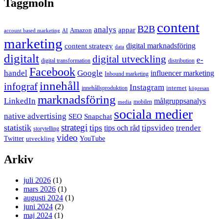
Taggmoln
content
B2B
analys
appar
Amazon
account based marketing
AI
marketing
content strategy
digital marknadsföring
data
digitalt
digital utveckling
e-
digital transformation
distribution
Facebook
handel
Google
influencer marketing
Inbound marketing
innehåll
infograf
Instagram
internet
innehållsproduktion
köpresan
marknadsföring
LinkedIn
målgruppsanalys
mobilen
media
sociala medier
native advertising
SEO
Snapchat
strategi
statistik
tips
tipsvideo
trender
tips och råd
storytelling
video
Twitter
YouTube
utveckling
Arkiv
juli 2026
(1)
mars 2026
(1)
augusti 2024
(1)
juni 2024
(2)
maj 2024
(1)