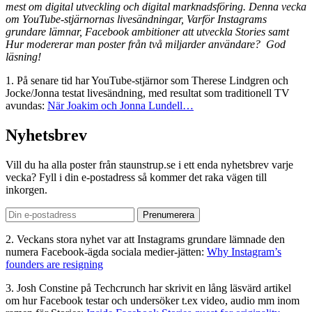
mest om digital utveckling och digital marknadsföring. Denna vecka
om YouTube-stjärnornas livesändningar, Varför Instagrams
grundare lämnar, Facebook ambitioner att utveckla Stories samt
Hur modererar man poster från två miljarder användare? God
läsning!
1. På senare tid har YouTube-stjärnor som Therese Lindgren och
Jocke/Jonna testat livesändning, med resultat som traditionell TV
avundas:
När Joakim och Jonna Lundell…
Nyhetsbrev
Vill du ha alla poster från staunstrup.se i ett enda nyhetsbrev varje
vecka? Fyll i din e-postadress så kommer det raka vägen till
inkorgen.
2. Veckans stora nyhet var att Instagrams grundare lämnade den
numera Facebook-ägda sociala medier-jätten:
Why Instagram’s
founders are resigning
3. Josh Constine på Techcrunch har skrivit en lång läsvärd artikel
om hur Facebook testar och undersöker t.ex video, audio mm inom