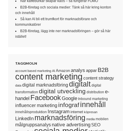
När kaffeburkar skapar kaos – så fungerar FOMO
B2B-företag och sociala medier: Tänk så här kring konton
och innehåll
Så kan AI bli ett trumfkort för marknadsförare och
kommunikatörer
B2B-företag, lägg inte ner marknadsföringen – gör så här
istället!
TAGGMOLN
B2B
analys
appar
Amazon
account based marketing
AI
content marketing
content strategy
digitalt
digital marknadsföring
digital
data
digital utveckling
e-
transformation
distribution
Facebook
handel
Google
Inbound marketing
innehåll
infograf
influencer marketing
Instagram
internet
innehållsproduktion
köpresan
marknadsföring
LinkedIn
mobilen
media
native advertising
målgruppsanalys
SEO
sociala medier