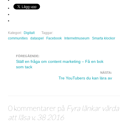
Kategori:
Digitalt
Taggar:
communities
dataspel
Facebook
Internetmuseum
Smarta klockor
FÖREGÅENDE:
Navigera inlägg
Ställ en fråga om content marketing – Få en bok
som tack
NÄSTA:
Tre YouTubers du kan lära av
0 kommentarer på
Fyra länkar värda
att läsa v. 38 2016