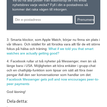
Vill du ha alla poster från staunstrup.se i ett enda
nyhetsbrev varje vecka? Fyll i din e-postadress så
kommer det raka vägen till inkorgen.
3. Smarta klockor, som Apple Watch, börjar nu finna sin plats i
vår tillvaro. Och istället för att försöka vara allt får de ett större
fokus på hälsa och träning:
What if we told you that smart
watches are actually getting good?
4. Facebook rullar ut två nyheter på Messenger, men än så
länge bara i USA. Möjligheten att köra enkäter i grupp-chat
och en chathjälp-funktion som tipsar om sätt att föra över
pengar ifall den ser konversationer som handlar om det:
Facebook Messenger gets poll and now encourages peer-to-
peer payments
God läsning!
Dela detta: