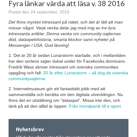
Fyra länkar värda att läsa v. 38 2016
Postat den 24 september, 2016
Det finns mycket intressant på nätet, och det är lätt att man
missar något. Varje vecka delar jag med mig av tre-fyra
intressanta artiklar. Denna vecka om community-sajternas
död, dataspelshistoria, smarta klockor samt nyheter på
Messenger i USA. God läsning!
1. Det är 20 år sedan Lunarstorm startade, och i mellantiden
har den sortens sajter dukat under för Facebooks dominans.
Fredrik Wass skriver intressant om svenska communities
uppgång och fall:
20 år efter Lunarstorm – så dog de svenska
communitysajterna
2. Internetmuseum gör ett fantastiskt jobb med att
sammanställa och berätta om den digitala utvecklingen. Nu
finns det en utställning om ”dataspel”. Missa inte den, och
tänk på att den alltid är öppen:
Från moralpanik till e-sport
Nyhetsbrev