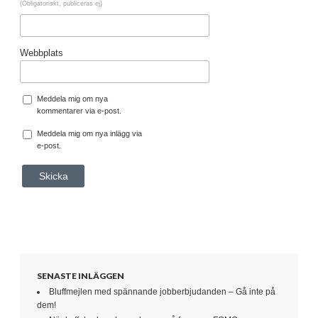
(Obligatoriskt, publiceras ej)
Webbplats
Meddela mig om nya
kommentarer via e-post.
Meddela mig om nya inlägg via
e-post.
SENASTE INLÄGGEN
Bluffmejlen med spännande jobberbjudanden – Gå inte på
dem!