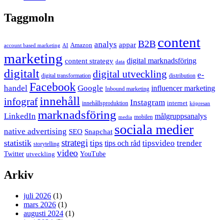
Taggmoln
content
B2B
analys
appar
Amazon
account based marketing
AI
marketing
content strategy
digital marknadsföring
data
digitalt
digital utveckling
e-
digital transformation
distribution
Facebook
handel
Google
influencer marketing
Inbound marketing
innehåll
infograf
Instagram
internet
innehållsproduktion
köpresan
marknadsföring
LinkedIn
målgruppsanalys
mobilen
media
sociala medier
native advertising
SEO
Snapchat
strategi
statistik
tips
tipsvideo
trender
tips och råd
storytelling
video
Twitter
YouTube
utveckling
Arkiv
juli 2026
(1)
mars 2026
(1)
augusti 2024
(1)