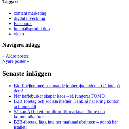
Taggar:
content marketing
digital utveckling
Facebook
innehållsproduktion
video
Navigera inlägg
«
Äldre poster
Nyare poster
»
Senaste inläggen
Bluffmejlen med spännande jobberbjudanden – Gå inte på
dem!
När kaffeburkar skapar kaos – så fungerar FOMO
B2B-företag och sociala medier: Tänk så här kring konton
och innehåll
Så kan AI bli ett trumfkort för marknadsförare och
kommunikatörer
B2B-företag, lägg inte ner marknadsföringen – gör så här
istället!