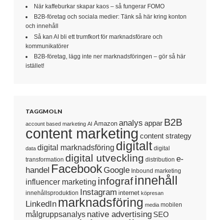
När kaffeburkar skapar kaos – så fungerar FOMO
B2B-företag och sociala medier: Tänk så här kring konton
och innehåll
Så kan AI bli ett trumfkort för marknadsförare och
kommunikatörer
B2B-företag, lägg inte ner marknadsföringen – gör så här
istället!
TAGGMOLN
B2B
analys
appar
Amazon
account based marketing
AI
content marketing
content strategy
digitalt
digital marknadsföring
digital
data
digital utveckling
e-
transformation
distribution
Facebook
handel
Google
Inbound marketing
innehåll
infograf
influencer marketing
Instagram
internet
innehållsproduktion
köpresan
marknadsföring
LinkedIn
mobilen
media
native advertising
målgruppsanalys
SEO